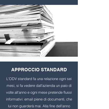
APPROCCIO STANDARD
L'ODV standard fa una relazione ogni sei
mesi, si fa vedere dall'azienda un paio di
volte all'anno e ogni mese pretende flussi
informativi: email piene di documenti, che
lui non guarderà mai. Alla fine dell'anno